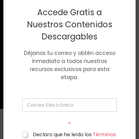
eBook
Accede Gratis a
CIENCIA Y SÍNTOMAS
Nuestros Contenidos
DE LA MENOPAUSIA
Descargables
DESCARGAR
Déjanos tu correo y obtén acceso
inmediato a todos nuestros
recursos exclusivos para esta
etapa.
*
Declaro que he leído los
Términos