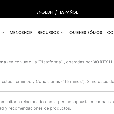
ENGLISH
/
ESPAÑOL
MENOSHOP
RECURSOS
QUIENES SÓMOS
CO
ena
(en conjunto, la “Plataforma”), operadas por
VORTX LL
 a estos Términos y Condiciones (“Términos”). Si no estás de
omunitario relacionado con la perimenopausia, menopausia, 
idad y recomendaciones de productos.