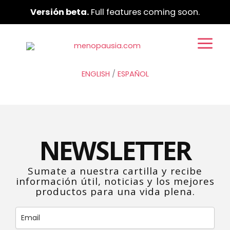
Ir
Versión beta.
Full features coming soon.
al
contenido
ENGLISH
/
ESPAÑOL
NEWSLETTER
Sumate a nuestra cartilla y recibe
información útil, noticias y los mejores
productos para una vida plena.