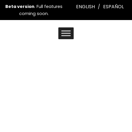
Ir
ENGLISH
/
ESPAÑOL
Beta version
. Full features
al
coming soon.
contenido