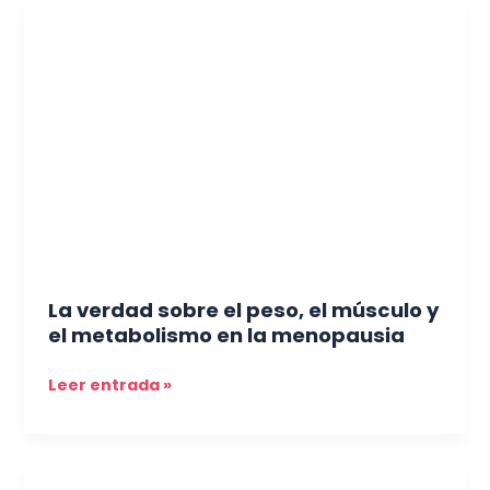
La
importante)
verdad
sobre
el
peso,
el
músculo
y
el
metabolismo
en
la
La verdad sobre el peso, el músculo y
menopausia
el metabolismo en la menopausia
Leer entrada »
Pelo