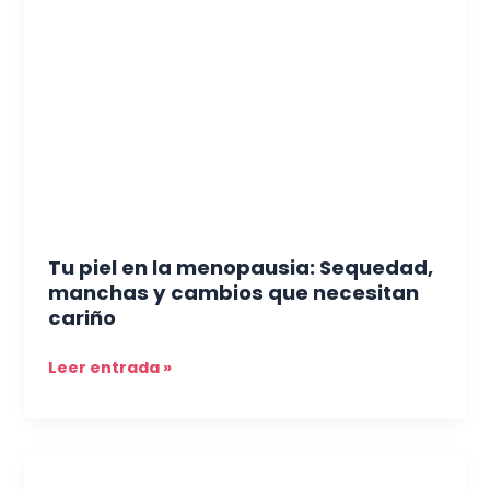
en
la
menopausia:
Sequedad,
manchas
y
cambios
que
necesitan
cariño
Tu piel en la menopausia: Sequedad,
manchas y cambios que necesitan
cariño
Leer entrada »
El
Auge