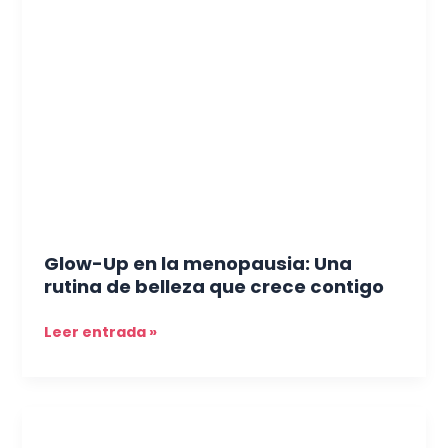
Up
en
la
menopausia:
Una
rutina
de
belleza
que
crece
contigo
Glow-Up en la menopausia: Una
rutina de belleza que crece contigo
Leer entrada »
Cuando
la