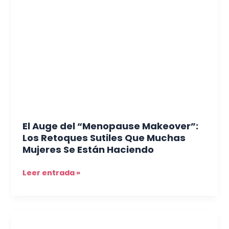
del
“Menopause
Makeover”:
Los
Retoques
Sutiles
Que
Muchas
Mujeres
Se
El Auge del “Menopause Makeover”:
Están
Los Retoques Sutiles Que Muchas
Haciendo
Mujeres Se Están Haciendo
Leer entrada »
Cabello
y