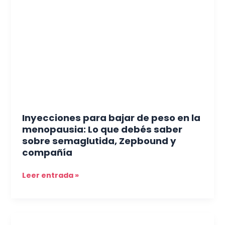
bajar
de
peso
en
la
menopausia:
Lo
que
debés
saber
Inyecciones para bajar de peso en la
sobre
menopausia: Lo que debés saber
semaglutida,
sobre semaglutida, Zepbound y
Zepbound
compañía
y
compañía
Leer entrada »
¿Pensando