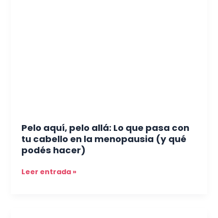
aquí,
pelo
allá:
Lo
que
pasa
con
tu
cabello
en
la
Pelo aquí, pelo allá: Lo que pasa con
menopausia
tu cabello en la menopausia (y qué
(y
podés hacer)
qué
podés
Leer entrada »
hacer)
Glow-