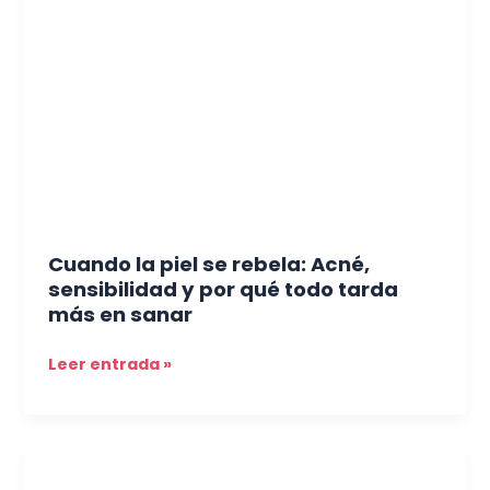
piel
se
rebela:
Acné,
sensibilidad
y
por
qué
todo
tarda
Cuando la piel se rebela: Acné,
más
sensibilidad y por qué todo tarda
en
más en sanar
sanar
Leer entrada »
Pelo
que