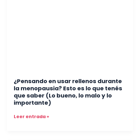
en
usar
rellenos
durante
la
menopausia?
Esto
es
lo
que
tenés
¿Pensando en usar rellenos durante
que
la menopausia? Esto es lo que tenés
saber
que saber (Lo bueno, lo malo y lo
(Lo
importante)
bueno,
lo
Leer entrada »
malo
y
lo