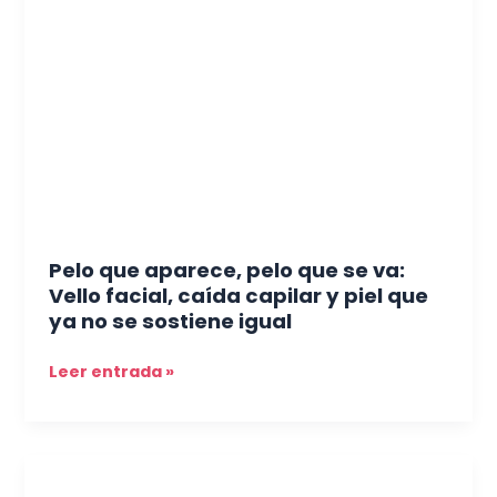
aparece,
pelo
que
se
va:
Vello
facial,
caída
capilar
y
Pelo que aparece, pelo que se va:
piel
Vello facial, caída capilar y piel que
que
ya no se sostiene igual
ya
no
Leer entrada »
se
sostiene
igual
Tu
piel