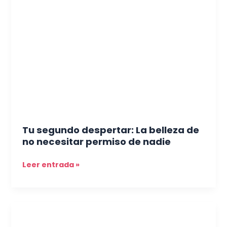
segundo
despertar:
La
belleza
de
no
necesitar
permiso
de
nadie
Tu segundo despertar: La belleza de
no necesitar permiso de nadie
Leer entrada »
Inyecciones
para