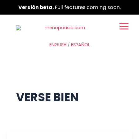
Ir
Versión beta.
Full features coming soon.
al
contenido
ENGLISH
/
ESPAÑOL
VERSE BIEN
Tu