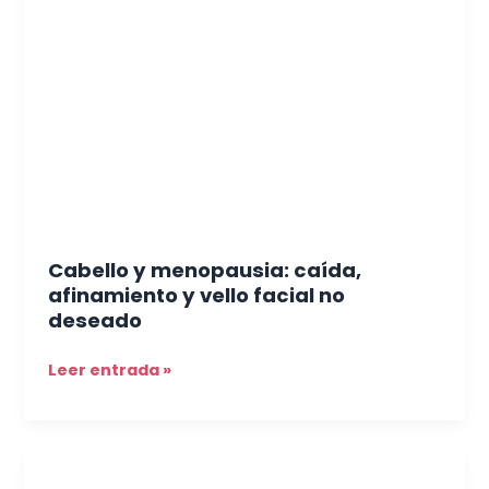
menopausia:
caída,
afinamiento
y
vello
facial
no
deseado
Cabello y menopausia: caída,
afinamiento y vello facial no
deseado
Leer entrada »
Cambios