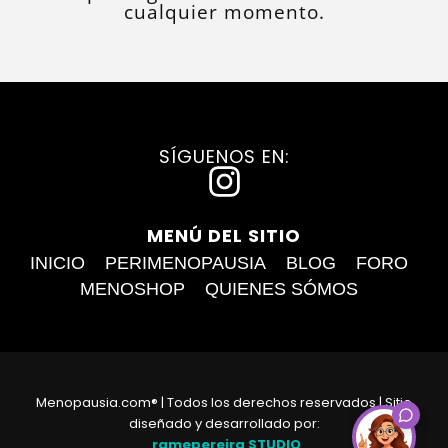
cualquier momento.
SÍGUENOS EN:
I
n
MENÚ DEL SITIO
s
INICIO
PERIMENOPAUSIA
BLOG
FORO
t
MENOSHOP
QUIENES SÓMOS
a
g
r
Menopausia.com® | Todos los derechos reservados | Sitio
a
diseñado y desarrollado por:
ramepereira STUDIO