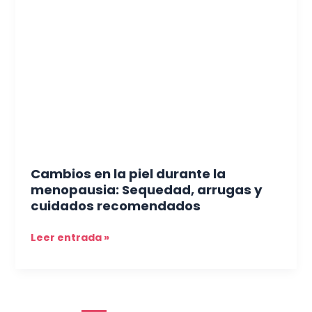
en
la
piel
durante
la
menopausia:
Sequedad,
arrugas
y
cuidados
recomendados
Cambios en la piel durante la
menopausia: Sequedad, arrugas y
cuidados recomendados
Leer entrada »