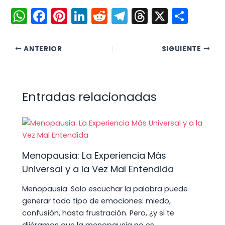
W
F
Pi
Li
R
T
T
X
C
h
a
nt
n
e
el
hr
o
a
c
er
k
d
e
e
m
ANTERIOR
SIGUIENTE
ts
e
e
e
di
gr
a
p
A
b
st
dI
t
a
d
ar
p
o
n
m
s
tir
Entradas relacionadas
p
o
k
Menopausia: La Experiencia Más
Universal y a la Vez Mal Entendida
Menopausia. Solo escuchar la palabra puede
generar todo tipo de emociones: miedo,
confusión, hasta frustración. Pero, ¿y si te