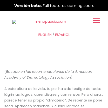
Ir
Versión beta.
Full features coming soon.
al
contenido
ENGLISH
/
ESPAÑOL
(
Basado en las recomendaciones de la American
Academy of Dermatology Association
)
A esta altura de la vida, tu piel ha sido testigo de todo:
lágrimas, logros, aprendizajes y comienzos. Pero ahora…
parece tener su propio “climaterio”. De repente se pone
seca. Aparecen manchas. Y cualquier roce se