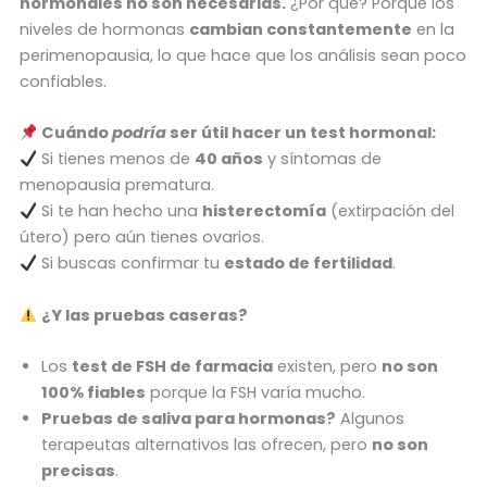
hormonales no son necesarias.
¿Por qué? Porque los
niveles de hormonas
cambian constantemente
en la
perimenopausia, lo que hace que los análisis sean poco
confiables.
Cuándo
podría
ser útil hacer un test hormonal:
Si tienes menos de
40 años
y síntomas de
menopausia prematura.
Si te han hecho una
histerectomía
(extirpación del
útero) pero aún tienes ovarios.
Si buscas confirmar tu
estado de fertilidad
.
¿Y las pruebas caseras?
Los
test de FSH de farmacia
existen, pero
no son
100% fiables
porque la FSH varía mucho.
Pruebas de saliva para hormonas?
Algunos
terapeutas alternativos las ofrecen, pero
no son
precisas
.