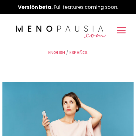
Ir
Versión beta.
Full features coming soon.
al
contenido
ENGLISH
/
ESPAÑOL