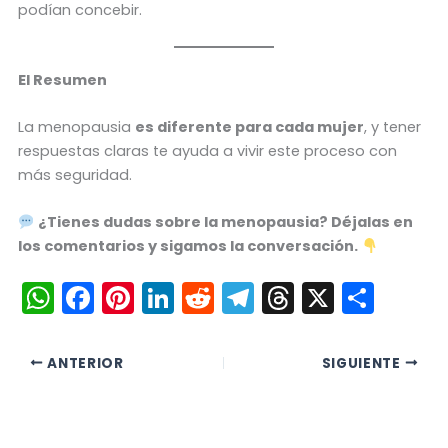
podían concebir.
El Resumen
La menopausia
es diferente para cada mujer
, y tener
respuestas claras te ayuda a vivir este proceso con
más seguridad.
¿Tienes dudas sobre la menopausia? Déjalas en
los comentarios y sigamos la conversación.
W
F
Pi
Li
R
T
T
X
C
h
a
nt
n
e
el
hr
o
a
c
er
k
d
e
e
m
ANTERIOR
SIGUIENTE
ts
e
e
e
di
gr
a
p
A
b
st
dI
t
a
d
ar