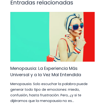
p
o
n
m
s
tir
Entradas relacionadas
p
o
k
Menopausia: La Experiencia Más
Universal y a la Vez Mal Entendida
Menopausia. Solo escuchar la palabra puede
generar todo tipo de emociones: miedo,
confusión, hasta frustración. Pero, ¿y si te
dijéramos que la menopausia no es…