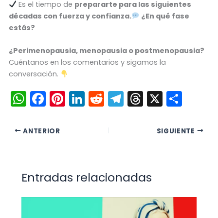
Es el tiempo de
prepararte para las siguientes
décadas con fuerza y confianza.
¿En qué fase
estás?
¿Perimenopausia, menopausia o postmenopausia?
Cuéntanos en los comentarios y sigamos la
conversación.
W
F
Pi
Li
R
T
T
X
C
h
a
nt
n
e
el
hr
o
a
c
er
k
d
e
e
m
ANTERIOR
SIGUIENTE
ts
e
e
e
di
gr
a
p
A
b
st
dI
t
a
d
ar
p
o
n
m
s
tir
Entradas relacionadas
p
o
k