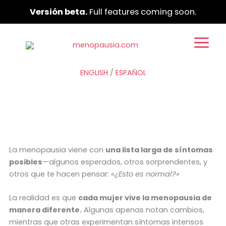
Ir
Versión beta.
Full features coming soon.
al
contenido
ENGLISH
/
ESPAÑOL
La menopausia viene con
una lista larga de síntomas
posibles
—algunos esperados, otros sorprendentes, y
otros que te hacen pensar:
«¿Esto es normal?»
La realidad es que
cada mujer vive la menopausia de
manera diferente.
Algunas apenas notan cambios,
mientras que otras experimentan síntomas intensos