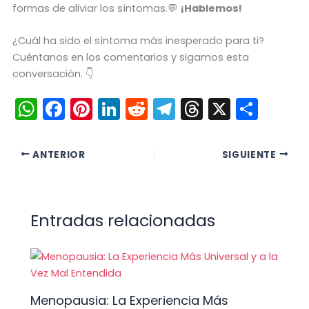
formas de aliviar los síntomas.💬
¡Hablemos!
¿Cuál ha sido el síntoma más inesperado para ti?
Cuéntanos en los comentarios y sigamos esta
conversación. 👇
W
F
Pi
Li
R
T
T
X
C
h
a
nt
n
e
el
hr
o
a
c
er
k
d
e
e
m
ANTERIOR
SIGUIENTE
ts
e
e
e
di
gr
a
p
A
b
st
dI
t
a
d
ar
p
o
n
m
s
tir
Entradas relacionadas
p
o
k
Menopausia: La Experiencia Más