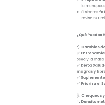
la menopaus
Si sientes
fa
revisa tu tiro
¿Qué Puedes H
💪
Cambios de 
✅
Entrenamie
ósea y la masa
✅
Dieta Salud
magras y fibr
✅
Suplementos
✅
Prioriza el 
🩺
Chequeos y
🔍
Densitomet