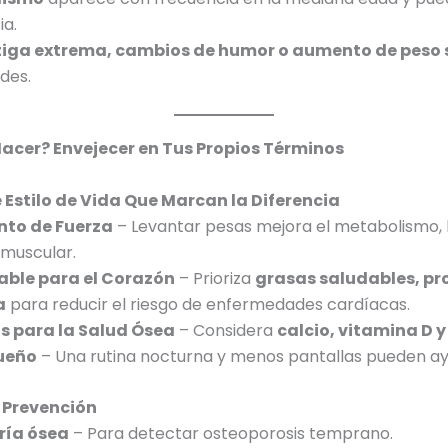
ia.
tiga extrema, cambios de humor o aumento de peso 
ides.
acer? Envejecer en Tus Propios Términos
Estilo de Vida Que Marcan la Diferencia
nto de Fuerza
– Levantar pesas mejora el metabolismo, 
 muscular.
able para el Corazón
– Prioriza
grasas saludables, pr
a
para reducir el riesgo de enfermedades cardíacas.
 para la Salud Ósea
– Considera
calcio, vitamina D 
Sueño
– Una rutina nocturna y menos pantallas pueden ay
 Prevención
ría ósea
– Para detectar osteoporosis temprano.