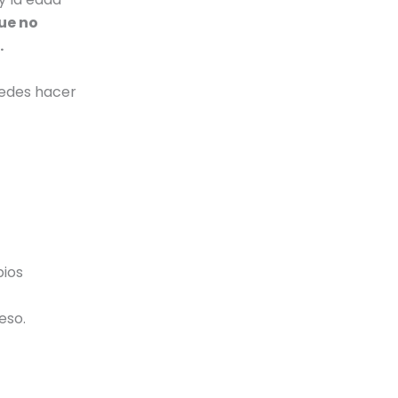
ue no
.
uedes hacer
bios
eso.