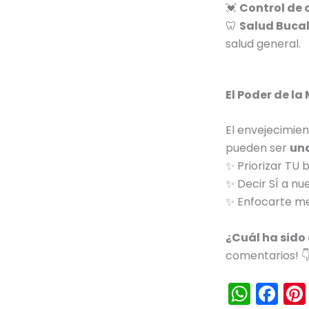
💓
Control de c
🦷
Salud Buca
salud general.
El Poder de la
El envejecimie
pueden ser
un
✨ Priorizar TU b
✨ Decir SÍ a nu
✨ Enfocarte m
¿Cuál ha sido
comentarios! 
W
F