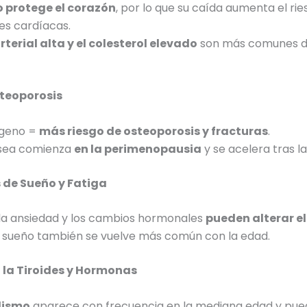
o protege el corazón
, por lo que su caída aumenta el ri
s cardíacas.
rterial alta y el colesterol elevado
son más comunes d
teoporosis
ógeno =
más riesgo de osteoporosis y fracturas
.
ósea comienza
en la perimenopausia
y se acelera tras l
 de Sueño y Fatiga
 la ansiedad y los cambios hormonales
pueden alterar e
 sueño también se vuelve más común con la edad.
la Tiroides y Hormonas
idismo
aparece con frecuencia en la mediana edad y pue