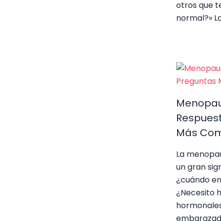
otros que t
normal?» La
Menopau
Respuest
Más Co
La menopau
un gran sig
¿cuándo em
¿Necesito 
hormonales
embarazada