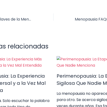
nt
n
e
el
hr
o
er
k
d
e
e
m
e
e
di
gr
a
p
Las Tres Fases Claves de la Menopausia
st
dI
t
a
d
ar
n
m
s
tir
as relacionadas
ia: La Experiencia
Perimenopausia: La 
rsal y a la Vez Mal
Sigilosa Que Nadie 
da
La menopausia no aparece
para otro. Se acerca sigil
. Solo escuchar la palabra
veces durante años. Esa fa
rar todo tipo de