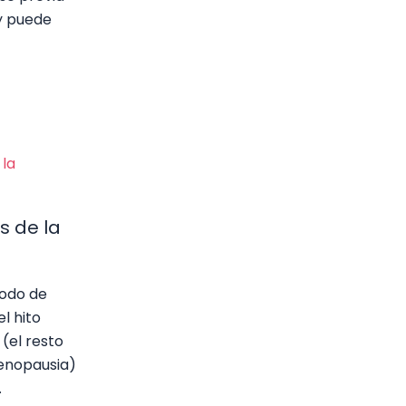
y puede
s de la
íodo de
l hito
(el resto
menopausia)
…