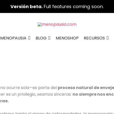
Versión beta.
Full features coming soon.
IMENOPAUSIA
BLOG
MENOSHOP
RECURSOS
no ocurre sola—es parte del
proceso natural de envej
r es un privilegio, seamos sinceras:
no siempre nos enc
rae.
olismo hasta el riesgo de enfermedades, la menopausia 