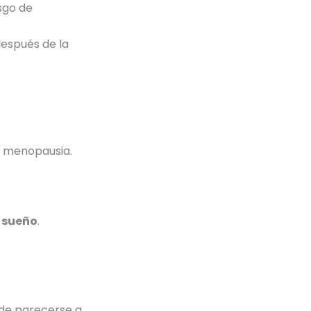
esgo de
espués de la
a menopausia.
l sueño
.
de parecerse a