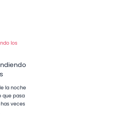
endiendo
s
e la noche
o que pasa
chas veces
…