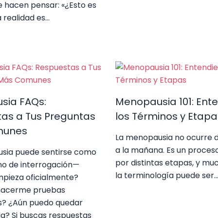
e hacen pensar: «¿Esto es
 realidad es…
sia FAQs:
Menopausia 101: Ent
as a Tus Preguntas
los Términos y Etapa
munes
La menopausia no ocurre d
a la mañana. Es un proces
sia puede sentirse como
por distintas etapas, y mu
no de interrogación—
la terminología puede ser
pieza oficialmente?
hacerme pruebas
? ¿Aún puedo quedar
? Si buscas respuestas