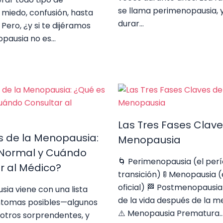
se llama perimenopausia, 
miedo, confusión, hasta
durar…
 Pero, ¿y si te dijéramos
opausia no es…
Las Tres Fases Clave
 de la Menopausia:
Menopausia
 Normal y Cuándo
🌀 Perimenopausia (el per
r al Médico?
transición) 🚦 Menopausia (e
oficial) 🏁 Postmenopausia 
ia viene con una lista
de la vida después de la 
íntomas posibles—algunos
⚠️ Menopausia Prematura
otros sorprendentes, y