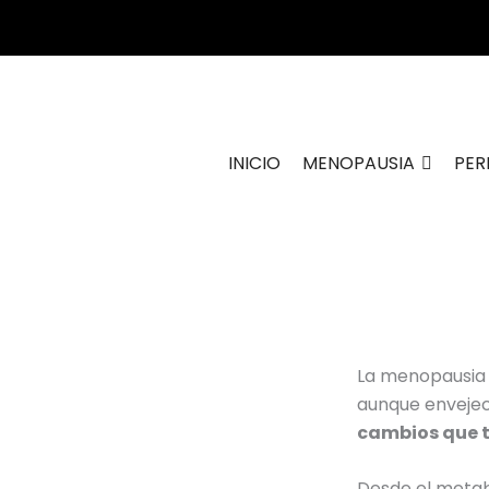
Ir
al
contenido
INICIO
MENOPAUSIA
PER
La menopausia 
aunque envejece
cambios que t
Desde el metab