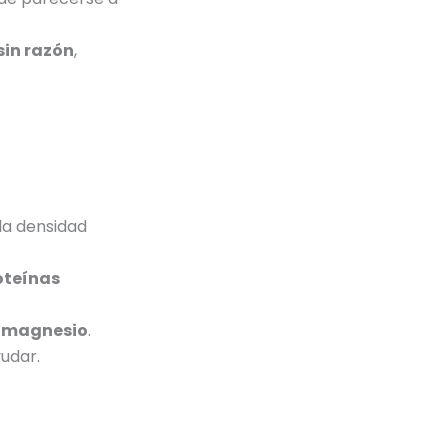
sin razón
,
la densidad
oteínas
y magnesio
.
udar.