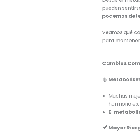
pueden sentir
podemos deten
Veamos qué cam
para mantenert
Cambios Comu
🩸
Metabolism
Muchas muje
hormonales.
El metaboli
💓
Mayor Ries