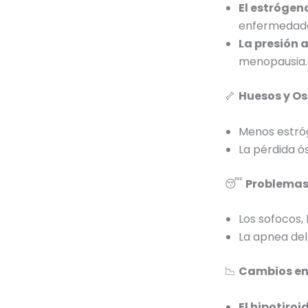
El estrógen
enfermedade
La presión a
menopausia.
🦴
Huesos y Os
Menos estr
La pérdida 
😴
Problemas
Los sofocos,
La apnea del
📉
Cambios en 
El hipotiro