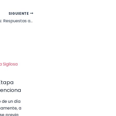
SIGUIENTE
Menopausia FAQs: Respuestas a Tus Preguntas Más Comunes
Etapa
Menciona
 de un día
osamente, a
se previa