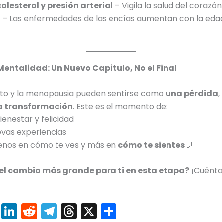
olesterol y presión arterial
– Vigila la salud del corazón
l
– Las enfermedades de las encías aumentan con la edad
 Mentalidad: Un Nuevo Capítulo, No el Final
nto y la menopausia pueden sentirse como
una pérdida
a transformación
. Este es el momento de:
ienestar y felicidad
evas experiencias
enos en cómo te ves y más en
cómo te sientes
💬
 el cambio más grande para ti en esta etapa?
¡Cuénta

Pi
Li
R
T
T
X
C