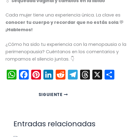
💧
Sequedad vaginal y cambios en la libido
Cada mujer tiene una experiencia única. La clave es
conocer tu cuerpo y recordar que no estás sola
.💬
¡Hablemos!
¿Cómo ha sido tu experiencia con la menopausia o la
perimenopausia? Cuéntanos en los comentarios y
rompamos el silencio juntas. 👇
W
F
Pi
Li
R
T
T
X
C
h
a
nt
n
e
el
hr
o
a
c
er
k
d
e
e
m
SIGUIENTE
ts
e
e
e
di
gr
a
p
A
b
st
dI
t
a
d
ar
p
o
n
m
s
tir
Entradas relacionadas
p
o