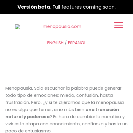
Ir
Versión beta.
Full features coming soon.
al
contenido
ENGLISH
/
ESPAÑOL
Menopausia. Solo escuchar la palabra puede generar
todo tipo de emociones: miedo, confusión, hasta
frustración. Pero, ¿y si te dijéramos que la menopausia
no es algo que temer, sino más bien
una transición
natural y poderosa
? Es hora de cambiar la narrativa y
vivir esta etapa con conocimiento, confianza y hasta un
poco de entusiasmo.