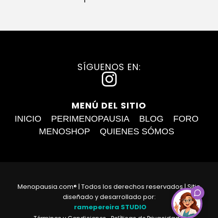
SÍGUENOS EN:
I
n
MENÚ DEL SITIO
s
INICIO
PERIMENOPAUSIA
BLOG
FORO
t
MENOSHOP
QUIENES SÓMOS
a
g
r
Menopausia.com® | Todos los derechos reservados | Sitio
a
diseñado y desarrollado por:
ramepereira STUDIO