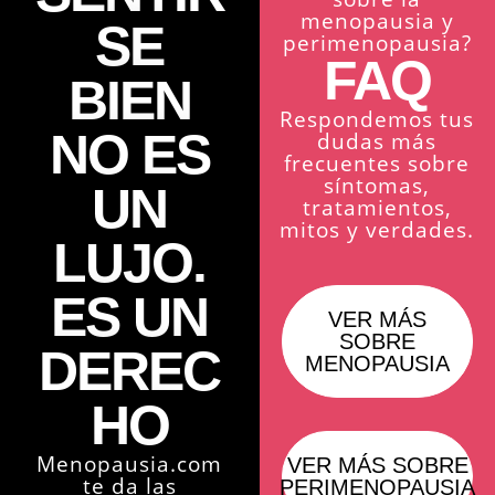
menopausia y
SE
perimenopausia?
FAQ
BIEN
Respondemos tus
NO ES
dudas más
frecuentes sobre
síntomas,
UN
tratamientos,
mitos y verdades.
LUJO.
ES UN
VER MÁS
SOBRE
DEREC
MENOPAUSIA
HO
Menopausia.com
VER MÁS SOBRE
te da las
PERIMENOPAUSIA