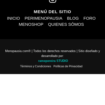
I
n
MENÚ DEL SITIO
s
INICIO
PERIMENOPAUSIA
BLOG
FORO
t
MENOSHOP
QUIENES SÓMOS
a
g
r
Menopausia.com® | Todos los derechos reservados | Sitio diseñado y
a
desarrollado por:
ramepereira STUDIO
m
Términos y Condiciones
Políticas de Privacidad