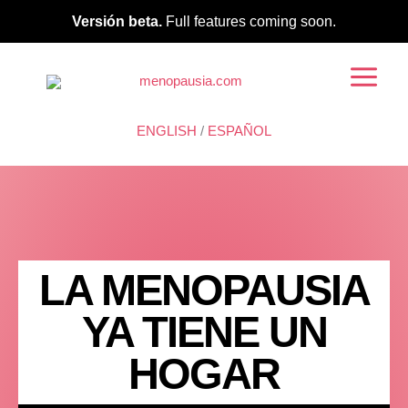
Ir
Versión beta.
Full features coming soon.
al
contenido
ENGLISH
/
ESPAÑOL
LA MENOPAUSIA
YA TIENE UN
HOGAR