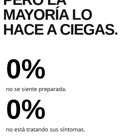
MAYORÍA LO
HACE A CIEGAS.
0
%
no se siente preparada.
0
%
no está tratando sus síntomas.