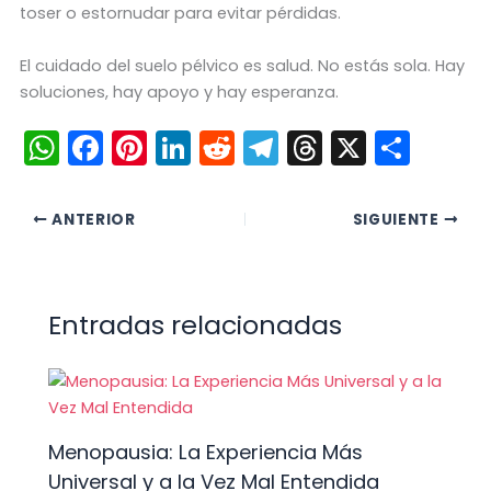
toser o estornudar para evitar pérdidas.
El cuidado del suelo pélvico es salud. No estás sola. Hay
soluciones, hay apoyo y hay esperanza.
W
F
Pi
Li
R
T
T
X
C
h
a
nt
n
e
el
hr
o
a
c
er
k
d
e
e
m
ANTERIOR
SIGUIENTE
ts
e
e
e
di
gr
a
p
A
b
st
dI
t
a
d
ar
p
o
n
m
s
tir
Entradas relacionadas
p
o
k
Menopausia: La Experiencia Más
Universal y a la Vez Mal Entendida