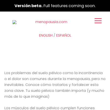
Ir
Versión beta.
Full features coming soon.
al
contenido
ENGLISH
/
ESPAÑOL
Los problemas del suelo pélvico como la incontinencia
o el dolor son comunes durante la menopausia, pero no
inevitables. Conoce cómo tratarlos y fortalecer esta
zona clave. Tu suelo pélvico también importa (y mucho
más de lo que imaginas)
Los músculos del suelo pélvico cumplen funciones