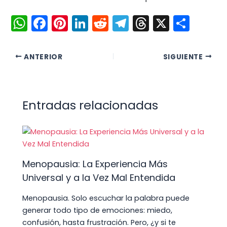
W
F
Pi
Li
R
T
T
X
C
h
a
nt
n
e
el
hr
o
a
c
er
k
d
e
e
m
ANTERIOR
SIGUIENTE
ts
e
e
e
di
gr
a
p
A
b
st
dI
t
a
d
ar
p
o
n
m
s
tir
Entradas relacionadas
p
o
k
Menopausia: La Experiencia Más
Universal y a la Vez Mal Entendida
Menopausia. Solo escuchar la palabra puede
generar todo tipo de emociones: miedo,
confusión, hasta frustración. Pero, ¿y si te