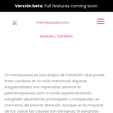
Ir
Versión beta.
Full features coming soon.
al
contenido
ENGLISH
/
ESPAÑOL
La menopausia es una etapa de transición que puede
traer cambios en tu ciclo menstrual. Algunas
irregularidades son esperadas durante la
perimenopausia, pero si estás experimentando
sangrado abundante, prolongado o inesperado, es
momento de prestar atención. Aunque en la mayoría
de los casos las causas son benignas, el sangrado