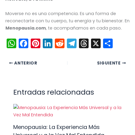
Moverse no es una competencia. Es una forma de
reconectarte con tu cuerpo, tu energía y tu bienestar. En
Menopausia.com
, te acompañamos en cada paso.
W
F
Pi
Li
R
T
T
X
C
h
a
nt
n
e
el
hr
o
a
c
er
k
d
e
e
m
ANTERIOR
SIGUIENTE
ts
e
e
e
di
gr
a
p
A
b
st
dI
t
a
d
ar
p
o
n
m
s
tir
Entradas relacionadas
p
o
k
Menopausia: La Experiencia Más