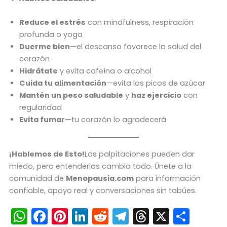
Reduce el estrés
con mindfulness, respiración
profunda o yoga
Duerme bien
—el descanso favorece la salud del
corazón
Hidrátate
y evita cafeína o alcohol
Cuida tu alimentación
—evita los picos de azúcar
Mantén un peso saludable
y
haz ejercicio
con
regularidad
Evita fumar
—tu corazón lo agradecerá
¡Hablemos de Esto!
Las palpitaciones pueden dar
miedo, pero entenderlas cambia todo. Únete a la
comunidad de
Menopausia.com
para información
confiable, apoyo real y conversaciones sin tabúes.
W
F
Pi
Li
R
T
T
X
C