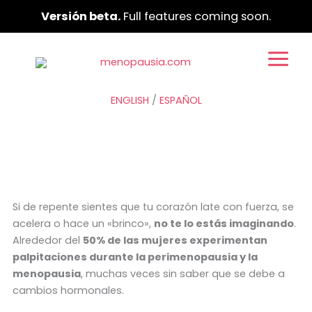
Ir
Versión beta.
Full features coming soon.
al
contenido
ENGLISH
/
ESPAÑOL
Si de repente sientes que tu corazón late con fuerza, se
acelera o hace un «brinco»,
no te lo estás imaginando
.
Alrededor del
50% de las mujeres experimentan
palpitaciones durante la perimenopausia y la
menopausia
, muchas veces sin saber que se debe a
cambios hormonales.