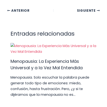
h
a
nt
n
e
el
hr
o
a
c
er
k
d
e
e
m
ANTERIOR
SIGUIENTE
ts
e
e
e
di
gr
a
p
A
b
st
dI
t
a
d
ar
p
o
n
m
s
tir
Entradas relacionadas
p
o
k
Menopausia: La Experiencia Más
Universal y a la Vez Mal Entendida
Menopausia. Solo escuchar la palabra puede
generar todo tipo de emociones: miedo,
confusión, hasta frustración. Pero, ¿y si te
dijéramos que la menopausia no es…